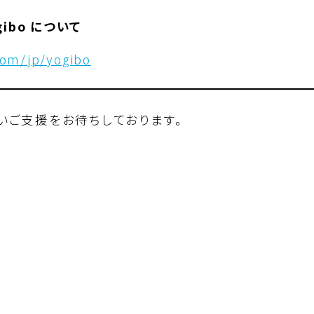
ogibo について
com/jp/yogibo
いご支援をお待ちしております。
。