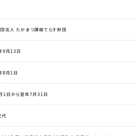
団法人 たかまつ讃岐てらす財団
3年9月13日
4年8月1日
月1日から翌年7月31日
光代