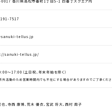
0-0017 香川県高松市番町1丁目5-1 四番丁スクエア内
8191-7517
sanuki-tellus.jp
://sanuki-tellus.jp/
0:00〜17:00（土日祝、年末年始を除く）
所外活動のため営業時間内でも不在にする場合がありますのでご了承くださ
員
哲也、寺西 康博、荒木 優衣、宮武 将大、西村 周子