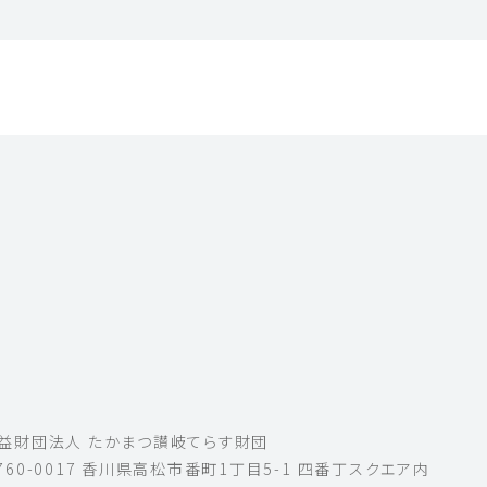
益財団法人 たかまつ讃岐てらす財団
760-0017 香川県高松市番町1丁目5-1 四番丁スクエア内