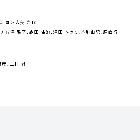
理事＞大美 光代
＞有澤 陽子、森⽥ 桂治、澤田 みのり、谷川由紀、原直行
昭彦、三村 尚