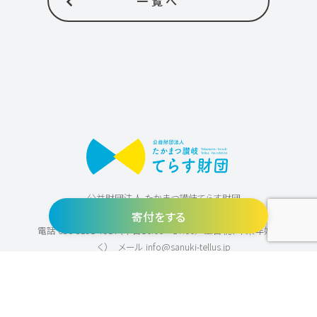
一覧へ
公益財団法人 たかまつ讃岐てらす財団
〒760-0017 香川県高松市番町1丁目5-1 四番丁スクエア内
寄付をする
電話
080-8191-7517（平日10:00〜17:00／土日祝、年末年始を除
く）
メール
info@sanuki-tellus.jp