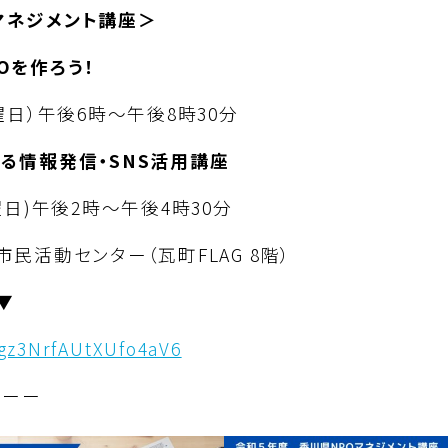
マネジメント講座＞
Oを作ろう！
曜日）午後6時～午後8時30分
なる情報発信・SNS活用講座
曜日)午後2時～午後4時30分
市民活動センター（瓦町FLAG 8階）
▼
/gz3NrfAUtXUfo4aV6
ーーー