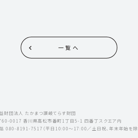
一覧へ
益財団法人 たかまつ讃岐てらす財団
760-0017 香川県高松市番町1丁目5-1 四番丁スクエア内
話
080-8191-7517（平日10:00〜17:00／土日祝、年末年始を除