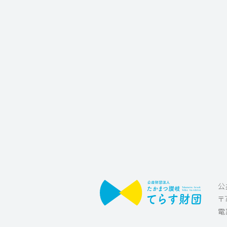
公
〒
電