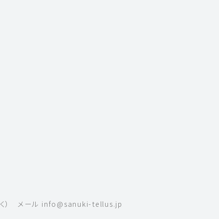
く）
メール
info@sanuki-tellus.jp